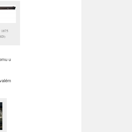
y 1875
USD)
tomu u
ovalém