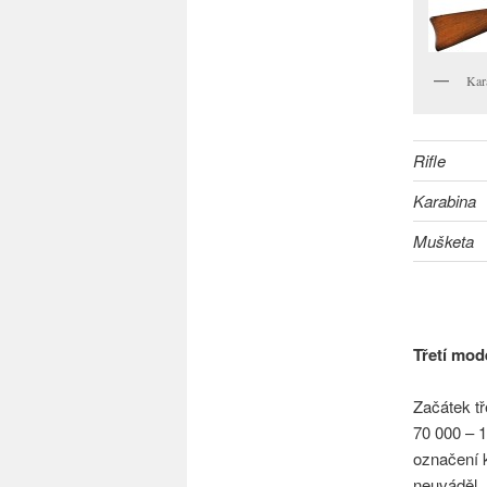
Kar
Rifle
Karabina
Mušketa
Třetí mod
Začátek t
70 000 – 
označení k
neuváděl.