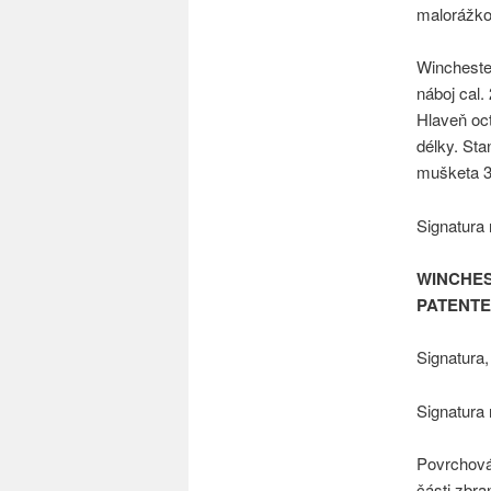
malorážkov
Winchester
náboj cal. 
Hlaveň oct
délky. Sta
mušketa 30
Signatura 
WINCHES
PATENTE
Signatura
Signatura 
Povrchová
části zbra