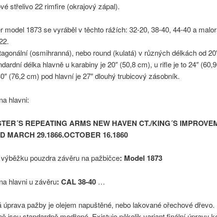
é střelivo 22 rimfire (okrajový zápal).
 model 1873 se vyráběl v těchto rážích: 32-20, 38-40, 44-40 a malo
22.
agonální (osmihranná), nebo round (kulatá) v různých délkách od 20
ndardní délka hlavně u karabiny je 20″ (50,8 cm), u rifle je to 24″ (60,
″ (76,2 cm) pod hlavní je 27″ dlouhý trubicový zásobník.
na hlavni:
TER´S REPEATING ARMS NEW HAVEN CT./KING´S IMPROVE
D MARCH 29.1866.OCTOBER 16.1860
, výběžku pouzdra závěru na pažbičce
: Model 1873
na hlavni u závěru
: CAL 38-40
…
 úprava pažby je olejem napuštěné, nebo lakované ořechové dřevo.
ně jsou standardně modřené. Existuje několik variant finální úpravy k