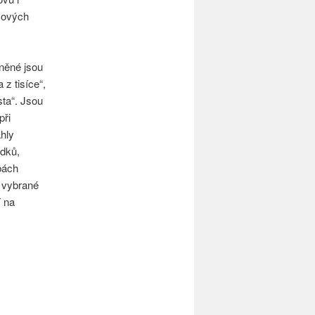
icových
eněné jsou
 z tisíce“,
ta“. Jsou
při
hly
dků,
bách
 vybrané
í na