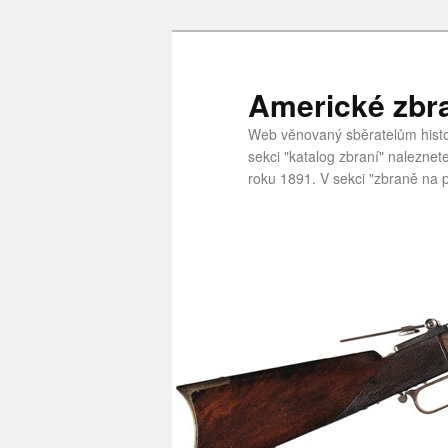
Americké zbr
Web věnovaný sběratelům histor
sekci "katalog zbraní" nalezne
roku 1891. V sekci "zbraně na p