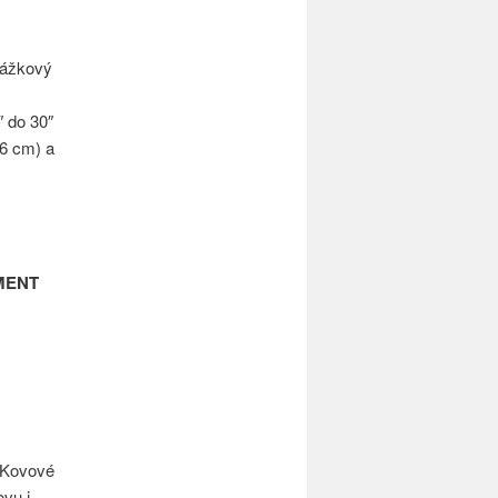
rážkový
″ do 30″
96 cm) a
MENT
 Kovové
ovu i