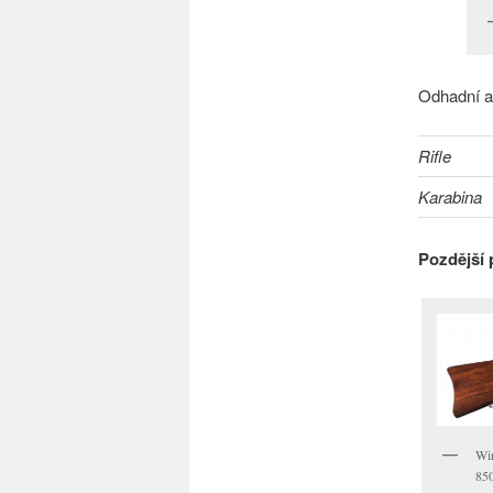
Odhadní a
Rifle
Karabina
Pozdější 
Win
85