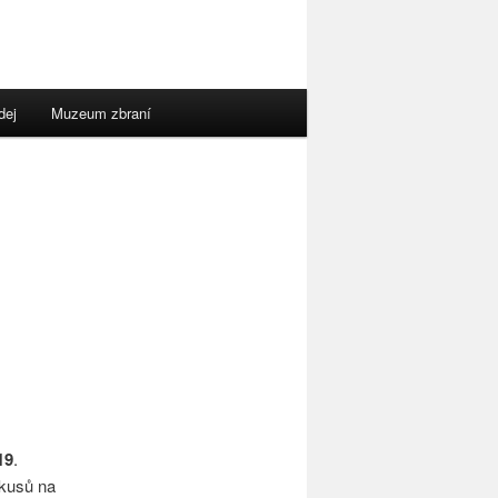
dej
Muzeum zbraní
19
.
 kusů na