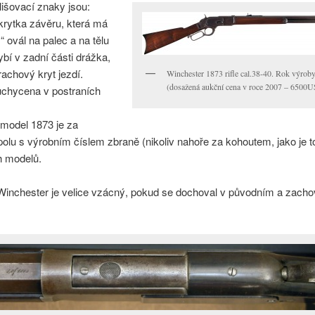
lišovací znaky jsou:
krytka závěru, která má
“ ovál na palec a na tělu
bí v zadní části drážka,
rachový kryt jezdí.
Winchester 1873 rifle cal.38-40. Rok výrob
(dosažená aukční cena v roce 2007 – 6500
uchycena v postraních
model 1873 je za
polu s výrobním číslem zbraně (nikoliv nahoře za kohoutem, jako je 
h modelů.
 Winchester je velice vzácný, pokud se dochoval v původním a zach