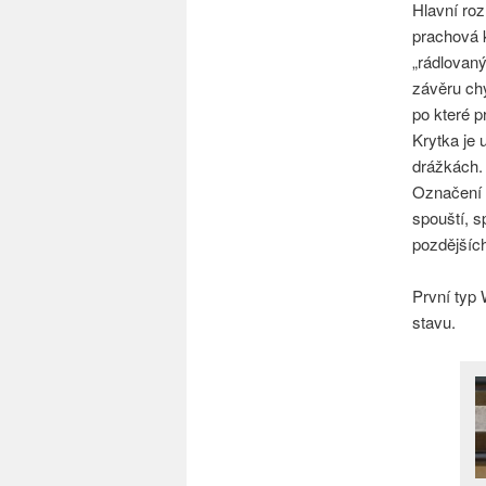
Hlavní roz
prachová 
„rádlovaný
závěru chy
po které p
Krytka je 
drážkách.
Označení 
spouští, s
pozdějšíc
První typ
stavu.