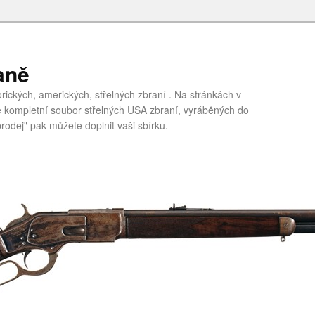
aně
ických, amerických, střelných zbraní . Na stránkách v
te kompletní soubor střelných USA zbraní, vyráběných do
rodej" pak můžete doplnit vaši sbírku.