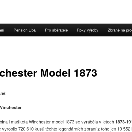
aní
Pension Libá
Pro sběratele
Roky výroby
Zbraně na pro
ebu
 panelu
chester Model 1873
aně:
inchester
abina i mušketa Winchester model 1873 se vyráběla v letech
1873-19
vyrobilo 720 610 kusů těchto legendárních zbraní z toho jen 19 552