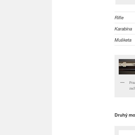
Rifle
Karabina
Mušketa
Pra
zac
Druhý mod