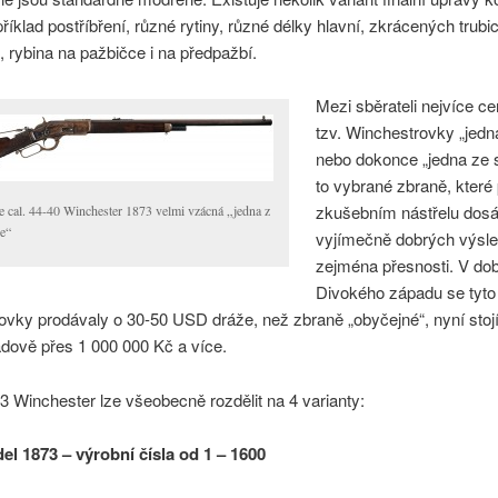
říklad postříbření, různé rytiny, různé délky hlavní, zkrácených trub
 rybina na pažbičce i na předpažbí.
Mezi sběrateli nejvíce c
tzv. Winchestrovky „jedna
nebo dokonce „jedna ze s
to vybrané zbraně, které 
zkušebním nástřelu dosá
le cal. 44-40 Winchester 1873 velmi vzácná „jedna z
ce“
vyjímečně dobrých výsle
zejména přesnosti. V do
Divokého západu se tyto
vky prodávaly o 30-50 USD dráže, než zbraně „obyčejné“, nyní stoj
dově přes 1 000 000 Kč a více.
 Winchester lze všeobecně rozdělit na 4 varianty:
el 1873 – výrobní čísla od 1 – 1600