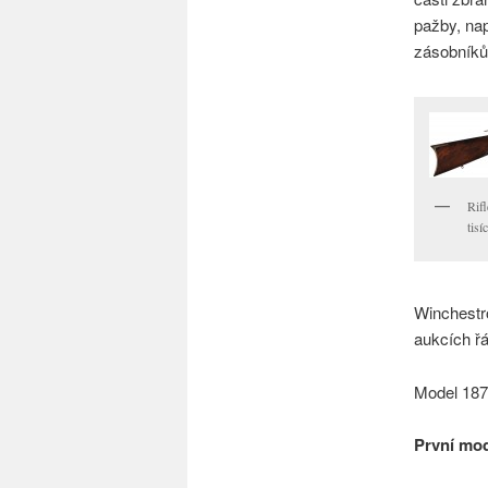
pažby, nap
zásobníků,
Rif
tisí
Winchestro
aukcích řá
Model 1873
První mod