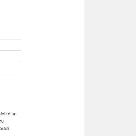
ích čísel
hu
brani