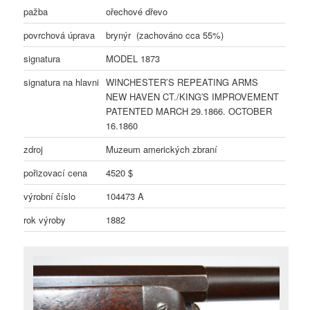
pažba
ořechové dřevo
povrchová úprava
brynýr (zachováno cca 55%)
signatura
MODEL 1873
signatura na hlavni
WINCHESTER’S REPEATING ARMS
NEW HAVEN CT./KING′S IMPROVEMENT
PATENTED MARCH 29.1866. OCTOBER
16.1860
zdroj
Muzeum amerických zbraní
pořizovací cena
4520 $
výrobní číslo
104473 A
rok výroby
1882