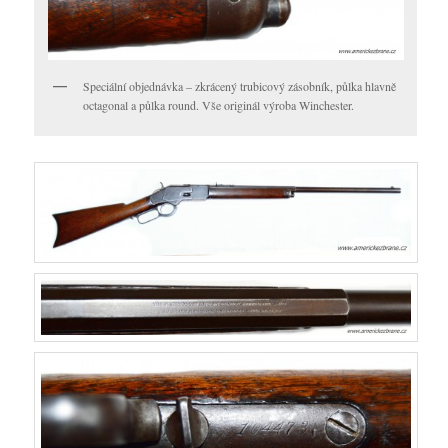
Speciální objednávka – zkrácený trubicový zásobník, půlka hlavně
octagonal a půlka round. Vše originál výroba Winchester.