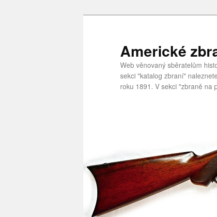
Americké zbr
Web věnovaný sběratelům histor
sekci "katalog zbraní" nalezne
roku 1891. V sekci "zbraně na p