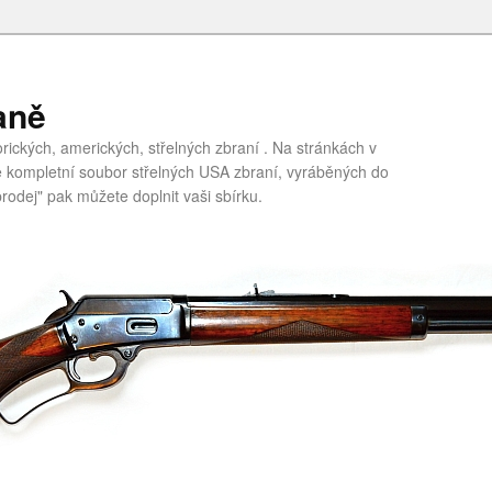
aně
ických, amerických, střelných zbraní . Na stránkách v
te kompletní soubor střelných USA zbraní, vyráběných do
rodej" pak můžete doplnit vaši sbírku.