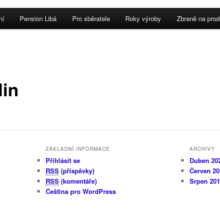
ní
Pension Libá
Pro sběratele
Roky výroby
Zbraně na prod
ebu
 panelu
lin
ZÁKLADNÍ INFORMACE
ARCHIVY
Přihlásit se
Duben 20
RSS
(příspěvky)
Červen 20
RSS
(komentáře)
Srpen 20
Čeština pro WordPress