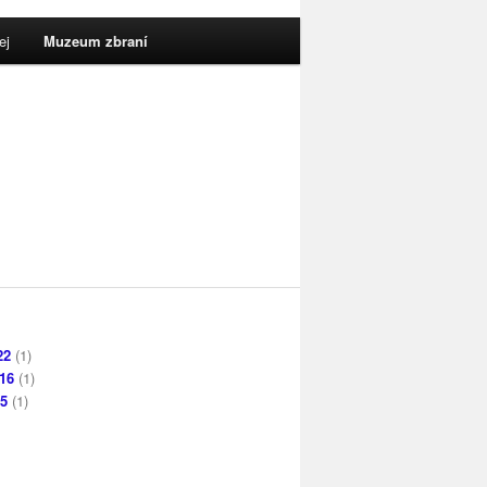
ej
Muzeum zbraní
22
(1)
16
(1)
15
(1)