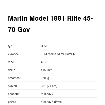
Marlin Model 1881 Rifle 45-
70 Gov
typ
Rifle
výrobce
J.M.Marlin NEW HAVEN
ráže
45-70
délka
1150mm
hmotnost
3700g
hlaveň
28” (71 cm)
zásobník
trubicový
pažba
ořechové dřevo