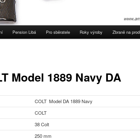
ní
Pension Libá
Pro sběratele
Roky výroby
Zbraně na prod
ebu
 panelu
T Model 1889 Navy DA
COLT Model DA 1889 Navy
COLT
38 Colt
250 mm