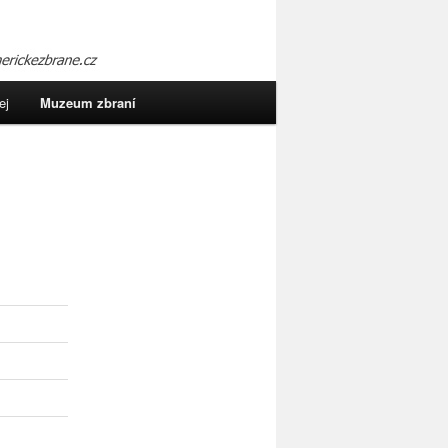
ej
Muzeum zbraní