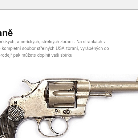
aně
ických, amerických, střelných zbraní . Na stránkách v
te kompletní soubor střelných USA zbraní, vyráběných do
rodej" pak můžete doplnit vaši sbírku.