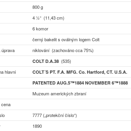
800 g
4 ½“ (11,43 cm)
6 komor
černý bakelit s oválným logem Colt
 úprava
niklování (zachováno cca 75%)
COLT D.A.38
(535)
na hlavni
COLT´S PT. F.A. MFG. Co. Hartford, CT. U.S.A.
PATENTED AUG.5™1884 NOVEMBER 6™1888
Muzeum amerických zbraní
í cena
slo
7777 („protekční číslo“)
y
1890