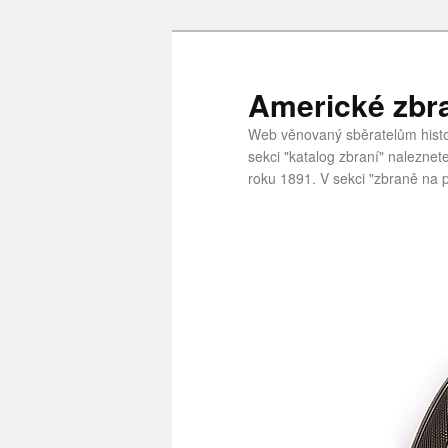
Americké zbr
Web věnovaný sběratelům histor
sekci "katalog zbraní" nalezne
roku 1891. V sekci "zbraně na p