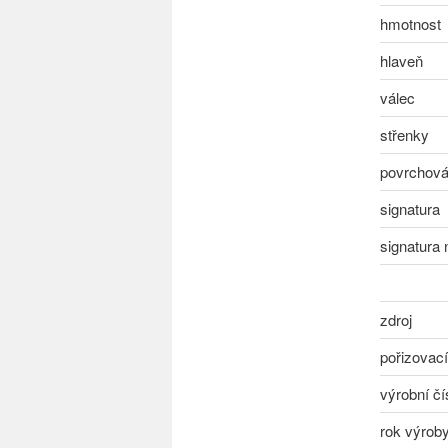
hmotnost
hlaveň
válec
střenky
povrchová
signatura
signatura 
zdroj
pořizovac
výrobní čí
rok výrob