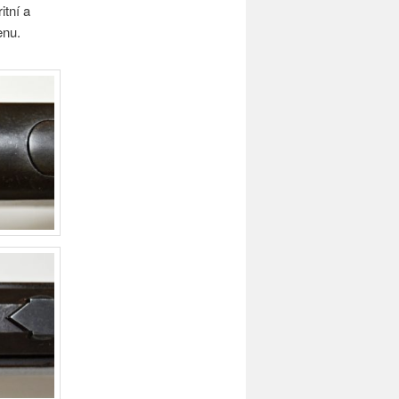
itní a
enu.