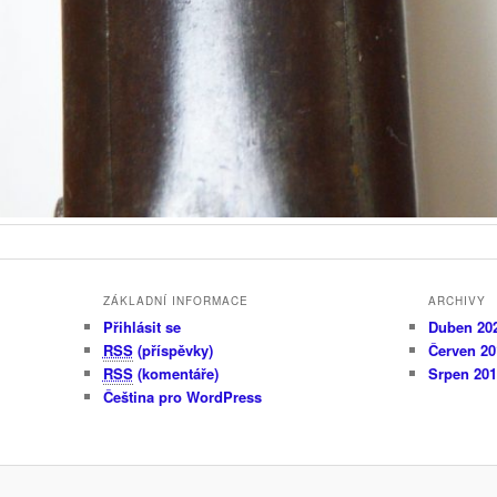
ZÁKLADNÍ INFORMACE
ARCHIVY
Přihlásit se
Duben 20
RSS
(příspěvky)
Červen 20
RSS
(komentáře)
Srpen 20
Čeština pro WordPress