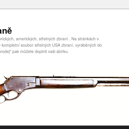
aně
ických, amerických, střelných zbraní . Na stránkách v
te kompletní soubor střelných USA zbraní, vyráběných do
rodej" pak můžete doplnit vaši sbírku.