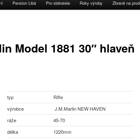
ní
Pension Libá
Pro sběratele
Roky výroby
Zbraně na prod
ebu
 panelu
lin Model 1881 30″ hlaveň
typ
Rifle
výrobce
J.M.Marlin NEW HAVEN
ráže
45-70
délka
1220mm