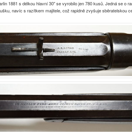
lin 1881 s délkou hlavní 30″ se vyrobilo jen 780 kusů. Jedná se o rar
šku, navíc s razítkem majitele, což rapidně zvyšuje sběratelskou c