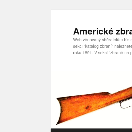
Americké zbr
Web věnovaný sběratelům histor
sekci "katalog zbraní" nalezne
roku 1891. V sekci "zbraně na p
Hlavní navigační menu