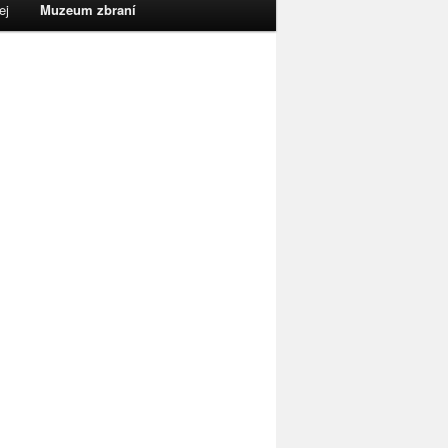
ej
Muzeum zbraní