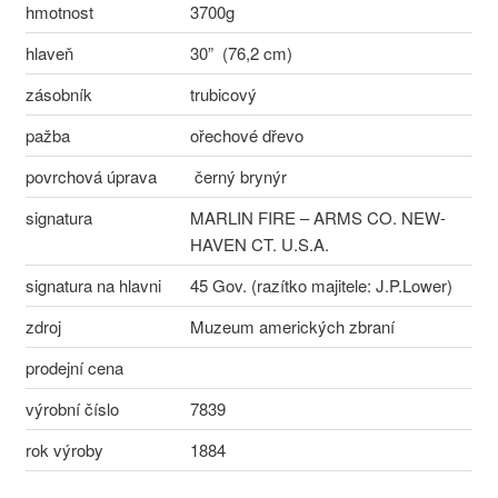
hmotnost
3700g
hlaveň
30” (76,2 cm)
zásobník
trubicový
pažba
ořechové dřevo
povrchová úprava
černý brynýr
signatura
MARLIN FIRE – ARMS CO. NEW-
HAVEN CT. U.S.A.
signatura na hlavni
45 Gov. (razítko majitele: J.P.Lower)
zdroj
Muzeum amerických zbraní
prodejní cena
výrobní číslo
7839
rok výroby
1884